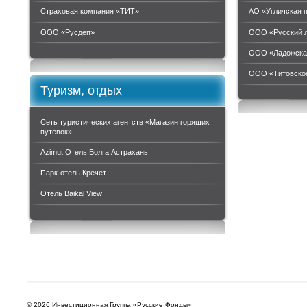
Страховая компания «ТИТ»
АО «Угличская 
ООО «Руcдеп»
ООО «Русский 
ООО «Ладожска
ООО «Титовское
Туризм, отдых
Сеть туристических агентств «Магазин горящих
путевок»
Azimut Отель Волга Астрахань
Парк-отель Кречет
Отель Baikal View
© 2026 Инвестиционная Группа «Русские Фонды»