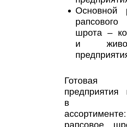
Основной 
рапсовог
шрота – к
и животн
предприяти
Готовая 
предприятия 
в сле
ассортиме
рапсовое, шр