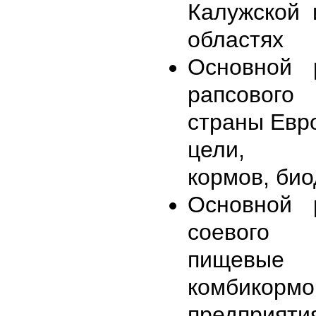
Калужской 
областях
Основной 
рапсово
страны Евр
цели, пр
кормов, био
Основной 
соевого
пище
комбикорм
предприяти