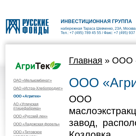
ИНВЕСТИЦИОННАЯ ГРУППА
набережная Тараса Шевченко, 23А, Москва
Тел.: +7 (495) 789 45 55 / Факс: +7 (495) 937
Главная
» ООО 
ООО «Агри
ОАО «Мелькомбинат»
ОАО «Истра-Хлебопродукт»
ООО «Аг
ООО «Агритек»
АО «Угличская
маслоэкстрак
птицефабрика»
ООО «Русский лен»
завод, распо
ООО «Ладожская форель»
Козловка 
ООО «Титовское