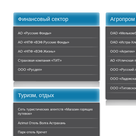
Финансовый сектор
Агропром
АО «Русские Фонды»
ОАО «Мелькомб
АО «НПФ «ВЭФ.Русские Фонды»
ОАО «Истра-Хл
АО «НПФ «ВЭФ.Жизнь»
ООО «Агритек»
Страховая компания «ТИТ»
АО «Угличская 
ООО «Руcдеп»
ООО «Русский 
ООО «Ладожска
ООО «Титовское
Туризм, отдых
Сеть туристических агентств «Магазин горящих
путевок»
Azimut Отель Волга Астрахань
Парк-отель Кречет