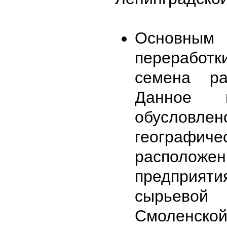
Основным
переработк
семена р
Данное п
обусловлен
географиче
расположе
предприят
сырьево
Смоленско