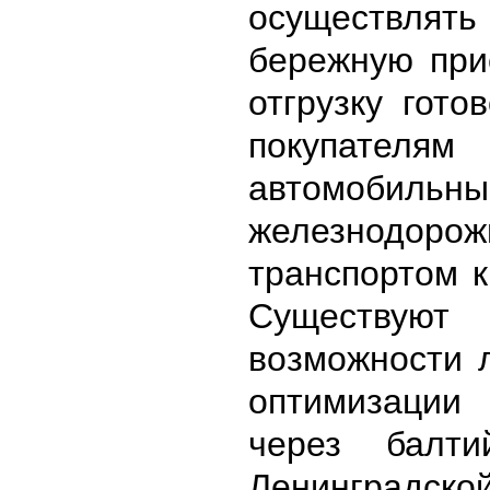
осуществлят
бережную при
отгрузку гото
покупат
автомобил
железнодоро
транспортом к
Существуют
возможности 
оптимизаци
через балти
Ленинградской