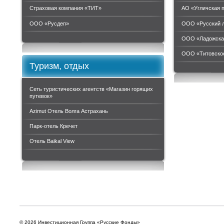
Страховая компания «ТИТ»
АО «Угличская 
ООО «Руcдеп»
ООО «Русский 
ООО «Ладожска
ООО «Титовское
Туризм, отдых
Сеть туристических агентств «Магазин горящих
путевок»
Azimut Отель Волга Астрахань
Парк-отель Кречет
Отель Baikal View
© 2026 Инвестиционная Группа «Русские Фонды»