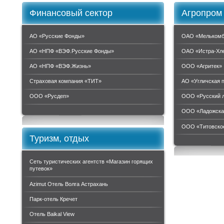
Финансовый сектор
Агропром
АО «Русские Фонды»
ОАО «Мелькомб
АО «НПФ «ВЭФ.Русские Фонды»
ОАО «Истра-Хл
АО «НПФ «ВЭФ.Жизнь»
ООО «Агритек»
Страховая компания «ТИТ»
АО «Угличская 
ООО «Руcдеп»
ООО «Русский 
ООО «Ладожска
ООО «Титовское
Туризм, отдых
Сеть туристических агентств «Магазин горящих
путевок»
Azimut Отель Волга Астрахань
Парк-отель Кречет
Отель Baikal View