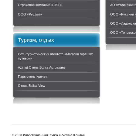
Страховая компания «ТИТ»
АО «Угличская 
ООО «Руcдеп»
ООО «Русский 
ООО «Ладожска
ООО «Титовское
Туризм, отдых
Сеть туристических агентств «Магазин горящих
путевок»
Azimut Отель Волга Астрахань
Парк-отель Кречет
Отель Baikal View
© 2026 Инвестиционная Группа «Русские Фонды»