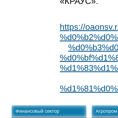
«КРАУС».
https://oaons
%d0%b2%d0%
%d0%b3%d0
%d0%bf%d1%
%d1%83%d1%
%d1%81%d0%
Финансовый сектор
Агропром