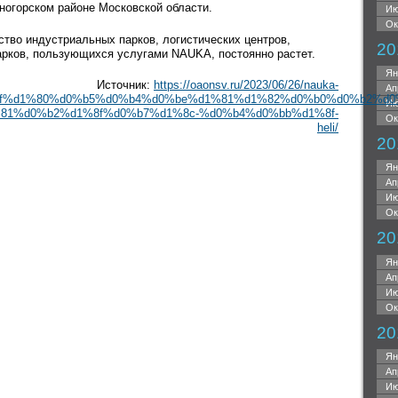
ногорском районе Московской области.
Ию
Ок
ство индустриальных парков, логистических центров,
20
арков, пользующихся услугами NAUKA, постоянно растет.
Ян
Источник:
https://oaonsv.ru/2023/06/26/nauka-
Ап
f%d1%80%d0%b5%d0%b4%d0%be%d1%81%d1%82%d0%b0%d0%b2%d0
Ию
81%d0%b2%d1%8f%d0%b7%d1%8c-%d0%b4%d0%bb%d1%8f-
Ок
heli/
20
Ян
Ап
Ию
Ок
20
Ян
Ап
Ию
Ок
20
Ян
Ап
Ию