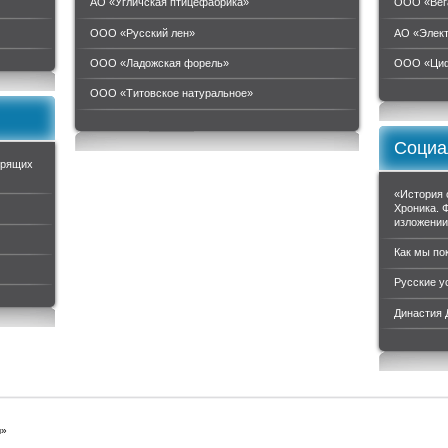
АО «Угличская птицефабрика»
ООО «Вег
ООО «Русский лен»
АО «Элек
ООО «Ладожская форель»
ООО «Циф
ООО «Титовское натуральное»
Социа
орящих
«История 
Хроника. 
изложени
Как мы по
Русские у
Династия
ы»