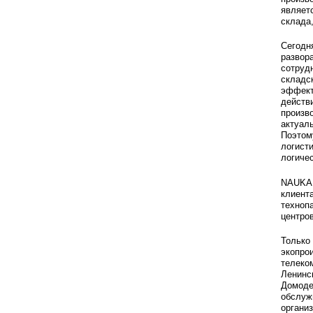
являет
склада
Сегодн
развор
сотруд
складс
эффект
действ
произв
актуал
Поэтом
логист
логиче
NAUKA 
клиент
техноп
центро
Только
экопро
телеко
Ленинс
Домоде
обслуж
организ