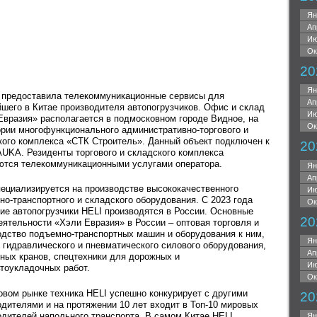
Ян
Ап
Ию
Ок
20
Ян
предоставила телекоммуникационные сервисы для
Ап
йшего в Китае производителя автопогрузчиков. Офис и склад
Ию
Евразия» располагается в подмосковном городе Видное, на
Ок
ории многофункционального административно-торгового и
кого комплекса «СТК Строитель». Данный объект подключен к
20
AUKA. Резиденты торгового и складского комплекса
ются телекоммуникационными услугами оператора.
Ян
Ап
пециализируется на производстве высококачественного
Ию
но-транспортного и складского оборудования. С 2023 года
Ок
кие автопогрузчики HELI производятся в России. Основные
20
еятельности «Хэли Евразия» в России – оптовая торговля и
одство подъемно-транспортных машин и оборудования к ним,
Ян
е гидравлического и пневматического силового оборудования,
Ап
ных кранов, спецтехники для дорожных и
Ию
тоукладочных работ.
Ок
овом рынке техника HELI успешно конкурирует с другими
20
одителями и на протяжении 10 лет входит в Топ-10 мировых
одителей напольного транспорта. В самом Китае HELI
Ян