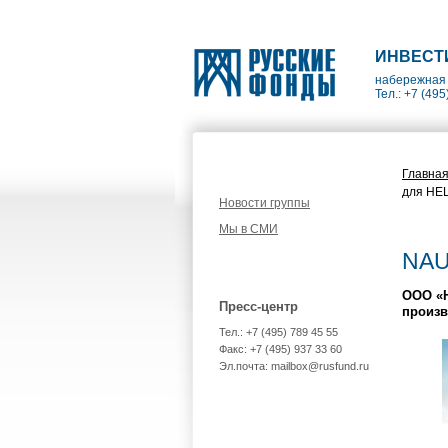
ИНВЕСТ
набережная 
Тел.: +7 (495
Главна
для HEL
Новости группы
Мы в СМИ
NAU
ООО «Н
Пресс-центр
произв
Тел.: +7 (495) 789 45 55
Факс: +7 (495) 937 33 60
Эл.почта: mailbox@rusfund.ru