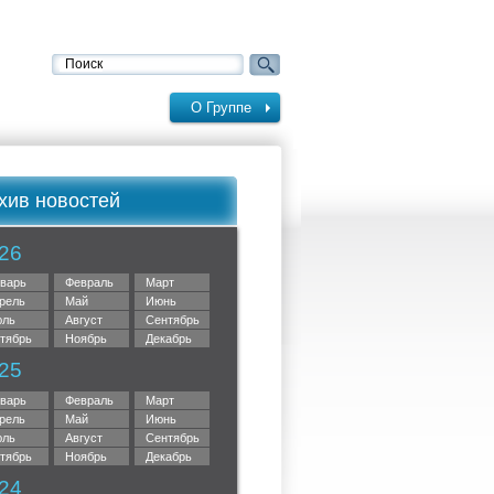
О Группе
хив новостей
26
варь
Февраль
Март
рель
Май
Июнь
ль
Август
Сентябрь
тябрь
Ноябрь
Декабрь
25
варь
Февраль
Март
рель
Май
Июнь
ль
Август
Сентябрь
тябрь
Ноябрь
Декабрь
24