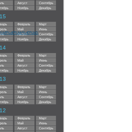
ль
Август
Сентябрь
тябрь
Ноябрь
Декабрь
15
варь
Февраль
Март
рель
Май
Июнь
%b8%d0%bb%d0%b0-
ль
Август
Сентябрь
тябрь
Ноябрь
Декабрь
14
варь
Февраль
Март
рель
Май
Июнь
ль
Август
Сентябрь
тябрь
Ноябрь
Декабрь
13
варь
Февраль
Март
рель
Май
Июнь
ль
Август
Сентябрь
тябрь
Ноябрь
Декабрь
12
варь
Февраль
Март
рель
Май
Июнь
ль
Август
Сентябрь