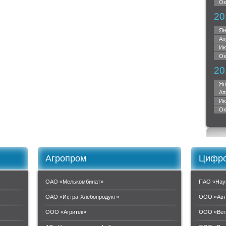
Ок
20
Ян
Ап
Ию
Ок
20
Ян
Ап
Ию
Ок
Агропром
Цифро
ОАО «Мелькомбинат»
ПАО «Нау
ОАО «Истра-Хлебопродукт»
ООО «Авт
ООО «Агритек»
ООО «Вег