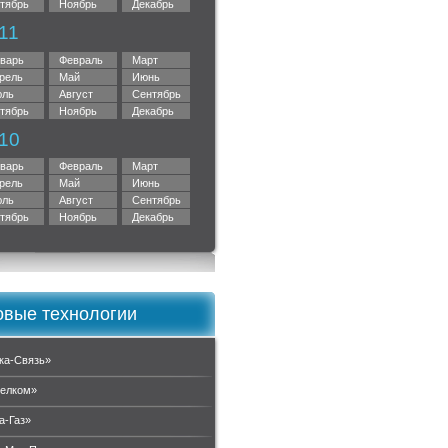
тябрь
Ноябрь
Декабрь
11
варь
Февраль
Март
рель
Май
Июнь
ль
Август
Сентябрь
тябрь
Ноябрь
Декабрь
10
варь
Февраль
Март
рель
Май
Июнь
ль
Август
Сентябрь
тябрь
Ноябрь
Декабрь
вые технологии
ка-Связь»
елком»
а-Газ»