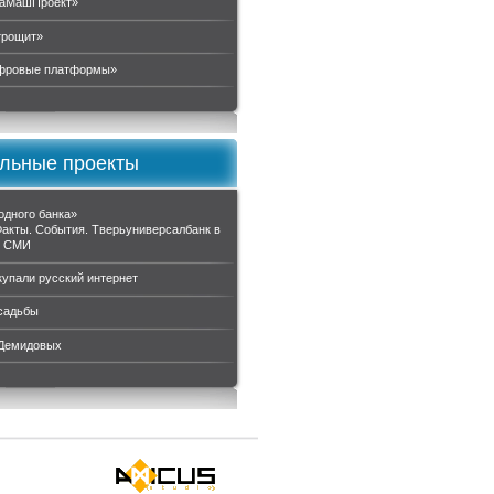
аМашПроект»
трощит»
ровые платформы»
льные проекты
одного банка»
Факты. События. Тверьуниверсалбанк в
и СМИ
купали русский интернет
садьбы
 Демидовых