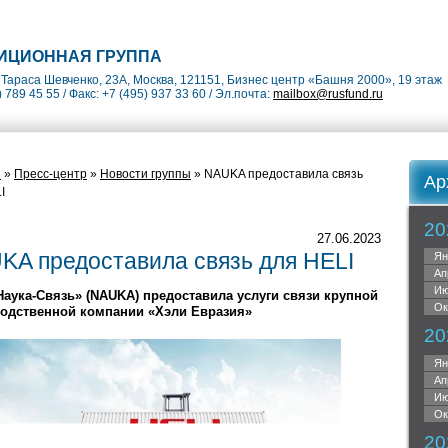
ИЦИОННАЯ ГРУППА
Тараса Шевченко, 23А, Москва, 121151, Бизнес центр «Башня 2000», 19 этаж
) 789 45 55 / Факс: +7 (495) 937 33 60 / Эл.почта:
mailbox@rusfund.ru
я
»
Пресс-центр
»
Новости группы
» NAUKA предоставила связь
Ар
I
20
27.06.2023
KA предоставила связь для HELI
Ян
Ап
Ию
аука-Связь» (NAUKA) предоставила услуги связи крупной
Ок
одственной компании «Хэли Евразия»­
20
Ян
Ап
Ию
Ок
20