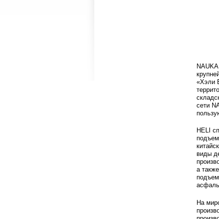
NAUKA 
крупне
«Хэли 
террит
складс
сети N
пользу
HELI с
подъем
китайс
виды д
произв
а такж
подъем
асфаль
На мир
произв
произв