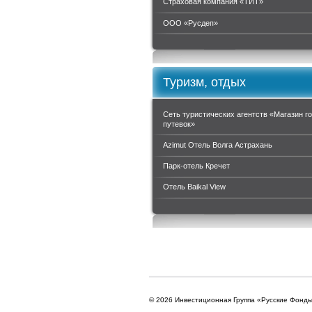
Страховая компания «ТИТ»
ООО «Руcдеп»
Туризм, отдых
Сеть туристических агентств «Магазин г
путевок»
Azimut Отель Волга Астрахань
Парк-отель Кречет
Отель Baikal View
© 2026 Инвестиционная Группа «Русские Фонд