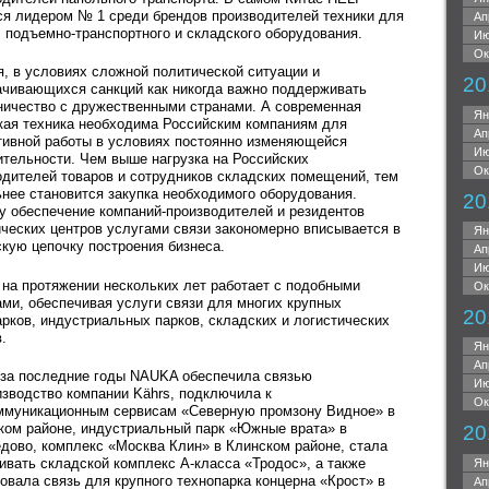
ся лидером № 1 среди брендов производителей техники для
Ап
, подъемно-транспортного и складского оборудования.
Ию
Ок
я, в условиях сложной политической ситуации и
20
ачивающихся санкций как никогда важно поддерживать
ничество с дружественными странами. А современная
Ян
кая техника необходима Российским компаниям для
Ап
ивной работы в условиях постоянно изменяющейся
Ию
ительности. Чем выше нагрузка на Российских
Ок
одителей товаров и сотрудников складских помещений, тем
ьнее становится закупка необходимого оборудования.
20
у обеспечение компаний-производителей и резидентов
ических центров услугами связи закономерно вписывается в
Ян
скую цепочку построения бизнеса.
Ап
Ию
на протяжении нескольких лет работает с подобными
Ок
ами, обеспечивая услуги связи для многих крупных
20
арков, индустриальных парков, складских и логистических
в.
Ян
Ап
 за последние годы NAUKA обеспечила связью
Ию
изводство компании Kährs, подключила к
Ок
ммуникационным сервисам «Северную промзону Видное» в
ком районе, индустриальный парк «Южные врата» в
20
дово, комплекс «Москва Клин» в Клинском районе, стала
ивать складской комплекс А-класса «Тродос», а также
Ян
овала связь для крупного технопарка концерна «Крост» в
Ап