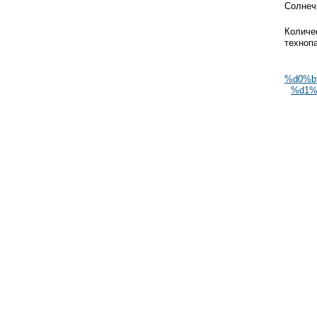
Солнеч
Количе
техноп
%d0%b
%d1%