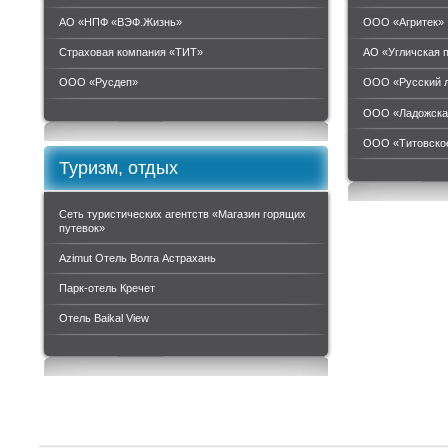
АО «НПФ «ВЭФ.Жизнь»
ООО «Агритек»
Страховая компания «ТИТ»
АО «Угличская 
ООО «Руcдеп»
ООО «Русский 
ООО «Ладожска
ООО «Титовское
Туризм, отдых
Сеть туристических агентств «Магазин горящих
путевок»
Azimut Отель Волга Астрахань
Парк-отель Кречет
Отель Baikal View