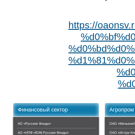
https://oao
%d0%bf%d
%d0%bd%d0%
%d1%81%d0%
%d
%d
Финансовый сектор
Агропром
АО «Русские Фонды»
ОАО «Мелькомб
АО «НПФ «ВЭФ.Русские Фонды»
ОАО «Истра-Хл