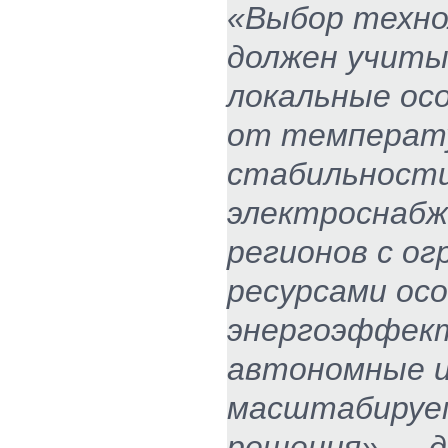
«Выбор техно
должен учит
локальные ос
от температ
стабильност
электроснабж
регионов с о
ресурсами ос
энергоэффек
автономные и
масштабируе
решения» — д