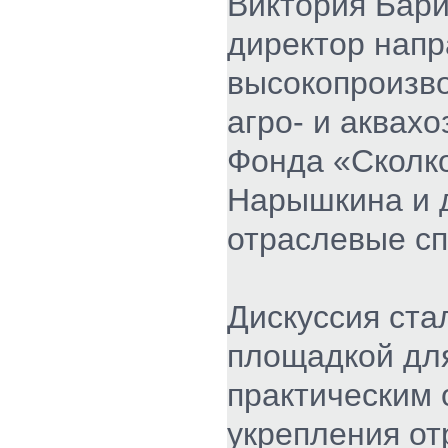
Виктория Бари
директор нап
высокопроизв
агро- и аквахо
Фонда «Сколк
Нарышкина и 
отраслевые с
Дискуссия ста
площадкой дл
практическим 
укрепления от