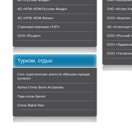
АО «Русские Фонды»
ОАО «Мелькомб
АО «НПФ «ВЭФ.Русские Фонды»
ОАО «Истра-Хл
АО «НПФ «ВЭФ.Жизнь»
ООО «Агритек»
Страховая компания «ТИТ»
АО «Угличская 
ООО «Руcдеп»
ООО «Русский 
ООО «Ладожска
ООО «Титовское
Туризм, отдых
Сеть туристических агентств «Магазин горящих
путевок»
Azimut Отель Волга Астрахань
Парк-отель Кречет
Отель Baikal View