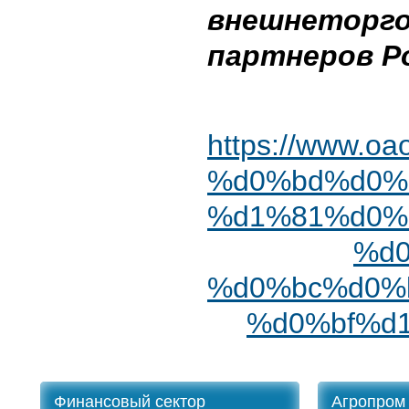
внешнеторг
партнеров Р
https://www.o
%d0%bd%d0%
%d1%81%d0%
%d
%d0%bc%d0%
%d0%bf%d
Финансовый сектор
Агропром