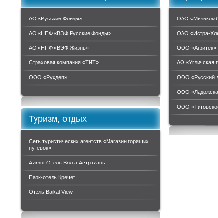
АО «Русские Фонды»
ОАО «Мелькомб
АО «НПФ «ВЭФ.Русские Фонды»
ОАО «Истра-Хл
АО «НПФ «ВЭФ.Жизнь»
ООО «Агритек»
Страховая компания «ТИТ»
АО «Угличская 
ООО «Руcдеп»
ООО «Русский 
ООО «Ладожска
ООО «Титовское
Туризм, отдых
Сеть туристических агентств «Магазин горящих
путевок»
Azimut Отель Волга Астрахань
Парк-отель Кречет
Отель Baikal View