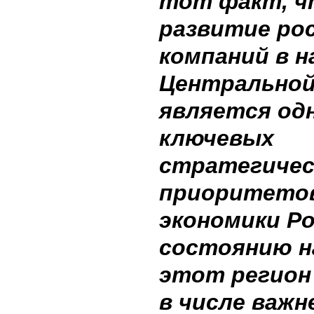
тот факт, ч
развитие ро
компаний в н
Центральной
является од
ключевых
стратегичес
приоритетов
экономики Ро
состоянию на
этот регион
в числе важ