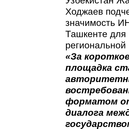
Узбекистан Ж
Ходжаев подч
значимость 
Ташкенте для 
региональной 
«За коротко
площадка ст
авторитетн
востребова
форматом о
диалога меж
государство